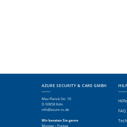
AZURE SECURITY & CARE GMBH
HIL
Max-Planck-Str. 10
Hilf
D-50858 Köln
info@azure-sc.de
FAQ 
Wir beraten Sie gerne
Tech
Montag – Freitag