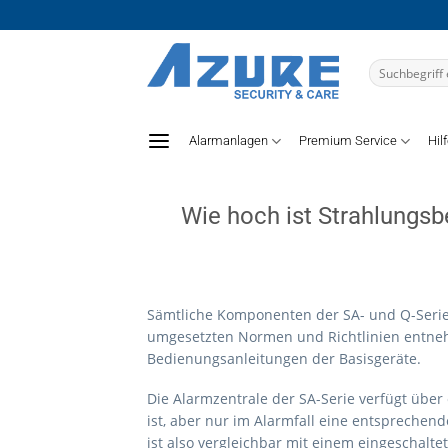
Zum
Inhalt
springen
Suchen
nach:
Alarmanlagen
Premium Service
Hil
Wie hoch ist Strahlungs
Sämtliche Komponenten der SA- und Q-Serie 
umgesetzten Normen und Richtlinien entnehm
Bedienungsanleitungen der Basisgeräte.
Die Alarmzentrale der SA-Serie verfügt über
ist, aber nur im Alarmfall eine entsprechen
ist also vergleichbar mit einem eingeschal