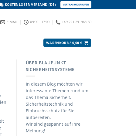
KOSTENLOSER VERSAND (DE)
VERTRAG WIDERRUFEN
E-MAIL
09:00 - 17:00
+49 221 291963 50
WARENKORB /
0,00
€
ÜBER BLAUPUNKT
SICHERHEITSSYSTEME
In diesem Blog möchten wir
interessante Themen rund um
r
das Thema Sicherheit,
den
Sicherheitstechnik und
Einbruchsschutz für Sie
aufbereiten.
it
Wir sind gespannt auf Ihre
g
Meinung!
t