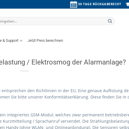
30 TAGE RÜCKGABERECHT
fe & Support
Jetzt Preis berechnen
belastung / Elektrosmog der Alarmanlage?
entsprechen den Richtlinien in der EU. Eine genaue Auflistung de
en Sie bitte unserer Konformitätserklärung. Diese finden Sie in 
 ein integriertes GSM-Modul, welches zwar permanent betriebsbere
de Kurzmitteilung / Sprachanruf versendet. Die Strahlungsbelastun
teten Handy (ohne WLAN- und Onlineanbindung). Die Sensoren selbs