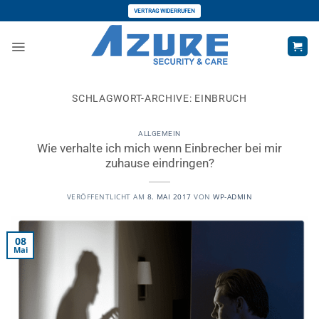
Zum
VERTRAG WIDERRUFEN
Inhalt
springen
SCHLAGWORT-ARCHIVE:
EINBRUCH
ALLGEMEIN
Wie verhalte ich mich wenn Einbrecher bei mir
zuhause eindringen?
VERÖFFENTLICHT AM
8. MAI 2017
VON
WP-ADMIN
08
Mai