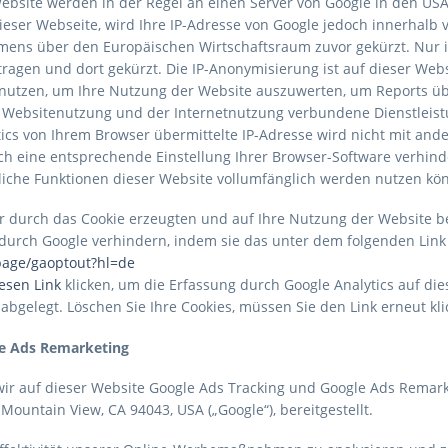
ebsite werden in der Regel an einen Server von Google in den USA 
ieser Webseite, wird Ihre IP-Adresse von Google jedoch innerhalb
ens über den Europäischen Wirtschaftsraum zuvor gekürzt. Nur in
agen und dort gekürzt. Die IP-Anonymisierung ist auf dieser Websi
nutzen, um Ihre Nutzung der Website auszuwerten, um Reports übe
 Websitenutzung und der Internetnutzung verbundene Dienstleis
ics von Ihrem Browser übermittelte IP-Adresse wird nicht mit an
h eine entsprechende Einstellung Ihrer Browser-Software verhinde
tliche Funktionen dieser Website vollumfänglich werden nutzen kö
 durch das Cookie erzeugten und auf Ihre Nutzung der Website bez
 durch Google verhindern, indem sie das unter dem folgenden Lin
lpage/gaoptout?hl=de
esen Link
klicken, um die Erfassung durch Google Analytics auf die
abgelegt. Löschen Sie Ihre Cookies, müssen Sie den Link erneut kli
le Ads Remarketing
wir auf dieser Website Google Ads Tracking und Google Ads Remar
ountain View, CA 94043, USA („Google“), bereitgestellt.