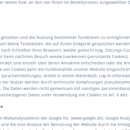
ter weiter bzw. an den von Ihnen im Bestellprozess ausgewählten Z
 gestalten und die Nutzung bestimmter Funktionen zu ermögliche
 um kleine Textdateien, die auf Ihrem Endgerät gespeichert werde
nach Schließen Ihres Browsers, wieder gelöscht (sog. Sitzungs-Coo
r beim nächsten Besuch wiederzuerkennen (persistente Cookies). S
 werden und einzeln über deren Annahme entscheiden oder die An
 von Cookies kann die Funktionalität unserer Website eingeschrän
 Spracheinstellungen, Artikel in einem Warenkorb, Log-In-Informa
en der Nutzer werden durch technische Vorkehrungen pseudonymisi
. Die Daten werden nicht gemeinsam mit sonstigen personenbezog
enbezogener Daten unter Verwendung von Cookies ist Art. 6 Abs. 1
se
en Webanalysedienst der Google Inc. (www.google.de). Google Analyt
und die eine Analyse der Benutzung der Website durch Sie ermög