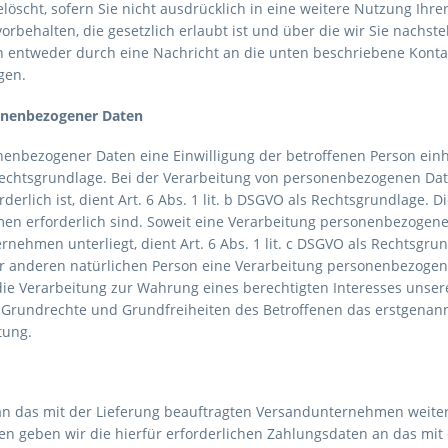
öscht, sofern Sie nicht ausdrücklich in eine weitere Nutzung Ihrer
ehalten, die gesetzlich erlaubt ist und über die wir Sie nachste
n entweder durch eine Nachricht an die unten beschriebene Konta
gen.
sonenbezogener Daten
nbezogener Daten eine Einwilligung der betroffenen Person einhole
htsgrundlage. Bei der Verarbeitung von personenbezogenen Daten
rderlich ist, dient Art. 6 Abs. 1 lit. b DSGVO als Rechtsgrundlage. 
n erforderlich sind. Soweit eine Verarbeitung personenbezogener
ernehmen unterliegt, dient Art. 6 Abs. 1 lit. c DSGVO als Rechtsgru
er anderen natürlichen Person eine Verarbeitung personenbezogene
t die Verarbeitung zur Wahrung eines berechtigten Interesses uns
Grundrechte und Grundfreiheiten des Betroffenen das erstgenannte I
tung.
an das mit der Lieferung beauftragten Versandunternehmen weiter,
gen geben wir die hierfür erforderlichen Zahlungsdaten an das mit 