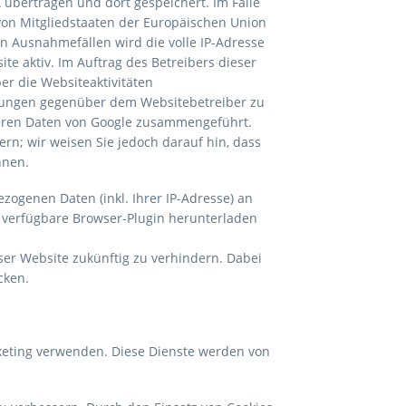
übertragen und dort gespeichert. Im Falle
 von Mitgliedstaaten der Europäischen Union
 Ausnahmefällen wird die volle IP-Adresse
te aktiv. Im Auftrag des Betreibers dieser
r die Websiteaktivitäten
tungen gegenüber dem Websitebetreiber zu
deren Daten von Google zusammengeführt.
rn; wir weisen Sie jedoch darauf hin, dass
nnen.
ogenen Daten (inkl. Ihrer IP-Adresse) an
k verfügbare Browser-Plugin herunterladen
ser Website zukünftig zu verhindern. Dabei
cken.
keting verwenden. Diese Dienste werden von