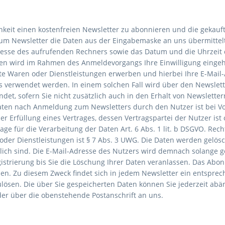
chkeit einen kostenfreien Newsletter zu abonnieren und die gekauf
zum Newsletter die Daten aus der Eingabemaske an uns übermitte
esse des aufrufenden Rechners sowie das Datum und die Uhrzeit 
en wird im Rahmen des Anmeldevorgangs Ihre Einwilligung eingeh
te Waren oder Dienstleistungen erwerben und hierbei Ihre E-Mail-A
s verwendet werden. In einem solchen Fall wird über den Newslett
et, sofern Sie nicht zusätzlich auch in den Erhalt von Newsletter
ten nach Anmeldung zum Newsletters durch den Nutzer ist bei Vorl
 der Erfüllung eines Vertrages, dessen Vertragspartei der Nutzer is
ge für die Verarbeitung der Daten Art. 6 Abs. 1 lit. b DSGVO. Rec
oder Dienstleistungen ist § 7 Abs. 3 UWG. Die Daten werden gelösch
lich sind. Die E-Mail-Adresse des Nutzers wird demnach solange 
registrierung bis Sie die Löschung Ihrer Daten veranlassen. Das A
en. Zu diesem Zweck findet sich in jedem Newsletter ein entsprech
ulösen. Die über Sie gespeicherten Daten können Sie jederzeit abä
er über die obenstehende Postanschrift an uns.