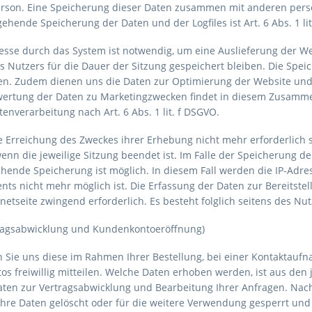
Person. Eine Speicherung dieser Daten zusammen mit anderen per
gehende Speicherung der Daten und der Logfiles ist Art. 6 Abs. 1 li
sse durch das System ist notwendig, um eine Auslieferung der W
 Nutzers für die Dauer der Sitzung gespeichert bleiben. Die Speich
len. Zudem dienen uns die Daten zur Optimierung der Website und 
ertung der Daten zu Marketingzwecken findet in diesem Zusammenh
enverarbeitung nach Art. 6 Abs. 1 lit. f DSGVO.
ie Erreichung des Zweckes ihrer Erhebung nicht mehr erforderlich s
 wenn die jeweilige Sitzung beendet ist. Im Falle der Speicherung de
hende Speicherung ist möglich. In diesem Fall werden die IP-Adre
ts nicht mehr möglich ist. Die Erfassung der Daten zur Bereitste
ernetseite zwingend erforderlich. Es besteht folglich seitens des N
ragsabwicklung und Kundenkontoeröffnung)
ie uns diese im Rahmen Ihrer Bestellung, bei einer Kontaktaufna
s freiwillig mitteilen. Welche Daten erhoben werden, ist aus den 
aten zur Vertragsabwicklung und Bearbeitung Ihrer Anfragen. Nach
re Daten gelöscht oder für die weitere Verwendung gesperrt und