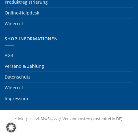
Produktregistrierung
Online-Helpdesk
Widerruf
SHOP INFORMATIONEN
AGB
Versand & Zahlung
Datenschutz
Widerruf
Impressum
* inkl. gesetzl. MwSt., zzgl. Versandkosten (kostenfrei in DE)
Visa
PayPal
MasterCard
Bank
Sepa
Transfer