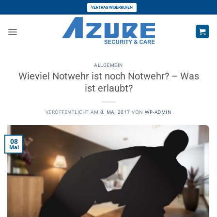
Zum
VERTRAG WIDERRUFEN
Inhalt
springen
ALLGEMEIN
Wieviel Notwehr ist noch Notwehr? – Was
ist erlaubt?
VERÖFFENTLICHT AM
8. MAI 2017
VON
WP-ADMIN
08
Mai