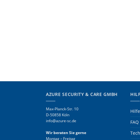
AZURE SECURITY & CARE GMBH
HIL
Max-Planck-Str. 10
Hilf
D-50858 Köln
info@azure-sc.de
FAQ 
Wir beraten Sie gerne
Tech
Montag – Freitag