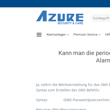
Zum
Inhalt
springen
Suchen
nach:
Alarmanlagen
Premium Service
Hil
Kann man die perio
Alar
Ja, sofern die Werkseinstellung für das SMS
Syntax zum Erstellen des SMS-Befehls:
Syntax: (SMS-Passwort)(Leerzeichen)(alt
Benutzer-PIN),(Benutzername)